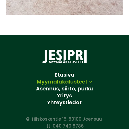
Etusivu
Myymäläkalusteet
Asennus, siirto, purku
Yritys
Yhteystiedot
Hiiskoskentie 15, 80100 Joensuu
040 740 8786