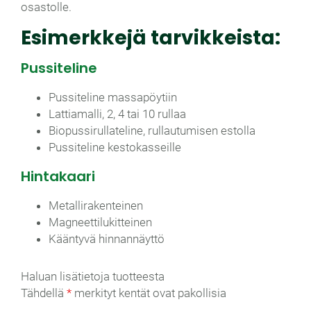
osastolle.
Esimerkkejä tarvikkeista:
Pussiteline
Pussiteline massapöytiin
Lattiamalli, 2, 4 tai 10 rullaa
Biopussirullateline, rullautumisen estolla
Pussiteline kestokasseille
Hintakaari
Metallirakenteinen
Magneettilukitteinen
Kääntyvä hinnannäyttö
Haluan lisätietoja tuotteesta
Tähdellä
*
merkityt kentät ovat pakollisia