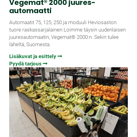
Vegemat® 2000 juures­
automaatti
Automaatit 75, 125, 250 ja moduuli Heviosaston
tuore raskassarjalainen Loimme täysin uudenlaisen
juuresautomaatin, Vegemat® 2000:n. Sekin tulee
läheltä, Suomesta.
Lisäkuvat ja esittely
Pyydä tarjous