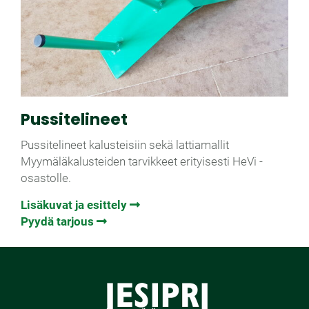
Pussitelineet
Pussitelineet kalusteisiin sekä lattiamallit
Myymäläkalusteiden tarvikkeet erityisesti HeVi -
osastolle.
Lisäkuvat ja esittely
Pyydä tarjous