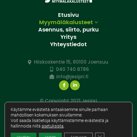
Etusivu
Myymäläkalusteet
Asennus, siirto, purku
Yritys
Yhteystiedot
Hiiskoskentie 15, 80100 Joensuu
040 740 8786
info@jesipri.fi
Facebook
LinkedIn
© Copyright 2021 Jesipri
Tietosuojaseloste
Käytämme evästeitä antaaksemme sinulle parhaan
mahdollisen kokemuksen sivuillamme.
Voit saada lisätietoja käyttämistämme evästeistä ja
hallinnoida niitä
asetuksista
.
Sulje evästebanneri