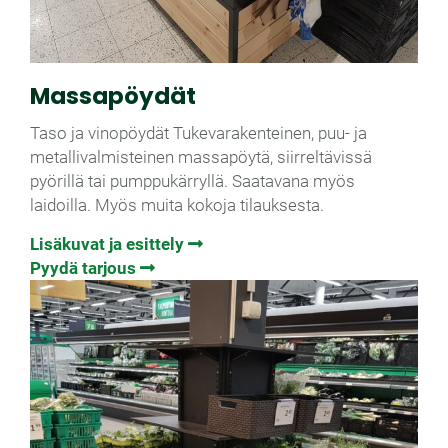
Massapöydät
Taso ja vinopöydät Tukevarakenteinen, puu- ja
metallivalmisteinen massapöytä, siirreltävissä
pyörillä tai pumppukärryllä. Saatavana myös
laidoilla. Myös muita kokoja tilauksesta.
Lisäkuvat ja esittely
Pyydä tarjous